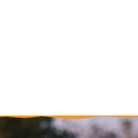
Skip to main content
Start
Über uns
LehrerIn werden
Rineck erleben
Indien erleben
Kurs finden
Termine
Aktuelles
Kontakt