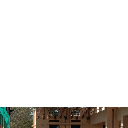
Skip to main content
Start
Über uns
LehrerIn werden
Rineck erleben
Indien erleben
Kurs finden
Termine
Aktuelles
Kontakt