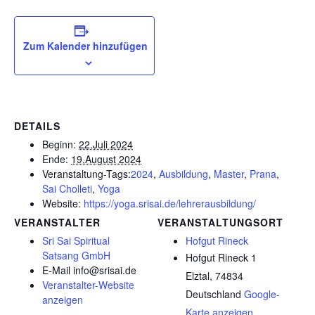
Zum Kalender hinzufügen
DETAILS
Beginn:
22.Juli 2024
Ende:
19.August 2024
Veranstaltung-Tags:
2024
,
Ausbildung
,
Master
,
Prana
,
Sai Cholleti
,
Yoga
Website:
https://yoga.srisai.de/lehrerausbildung/
VERANSTALTER
VERANSTALTUNGSORT
Sri Sai Spiritual
Hofgut Rineck
Satsang GmbH
Hofgut Rineck 1
E-Mail
info@srisai.de
Elztal
,
74834
Veranstalter-Website
Deutschland
Google-
anzeigen
Karte anzeigen